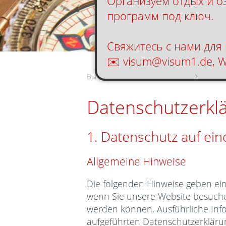
Организуем отдых и о
программ под ключ.
Свяжитесь с нами для
✉️ visum@visum1.de, 
Вы находитесь тут:
Главная
Конта
Datenschutzerkl
1. Datenschutz auf ein
Allgemeine Hinweise
Die folgenden Hinweise geben ei
wenn Sie unsere Website besuchen
werden können. Ausführliche In
aufgeführten Datenschutzerkläru