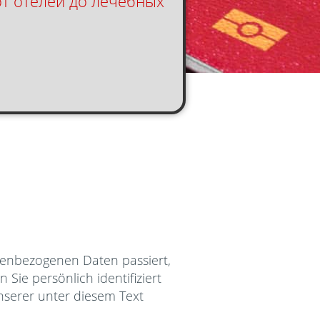
от отелей до лечебных
nenbezogenen Daten passiert,
ie persönlich identifiziert
serer unter diesem Text