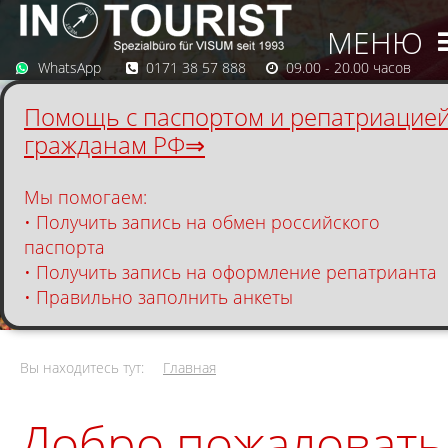
МЕНЮ
WhatsApp
0171 38 57 888
09.00 - 20.00 часов
Помощь с паспортом и репатриацие
гражданам РФ⇒
Мы помогаем:
• Получить запись на обмен российского
паспорта
• Получить запись на оформление репатрианта
• Правильно заполнить анкеты
Организуем отдых и оздоровление на лучших
Вы находитесь тут:
Главная
курортах Европы: от отелей до лечебных
программ под ключ.
Добро пожаловать
Свяжитесь с нами для консультации