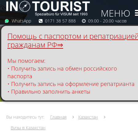
МЕНЮ
WhatsApp
0171 38 57 888
09.00 - 20.00 часов
Помощь с паспортом и репатриацие
гражданам РФ⇒
Мы помогаем:
• Получить запись на обмен российского
паспорта
• Получить запись на оформление репатрианта
• Правильно заполнить анкеты
Организуем отдых и оздоровление на лучших
курортах Европы: от отелей до лечебных
Вы находитесь тут:
Главная
Казахстан
программ под ключ.
Визы в Казахстан
Свяжитесь с нами для консультации