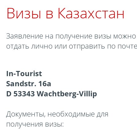
Визы в Казахстан
✉️ visum@visum1.de, WhatsApp или Imo: +49 171
3857 888
Заявление на получение визы можно
отдать лично или отправить по почте
In-Tourist
Sandstr. 16a
D 53343 Wachtberg-Villip
Документы, необходимые для
получения визы: