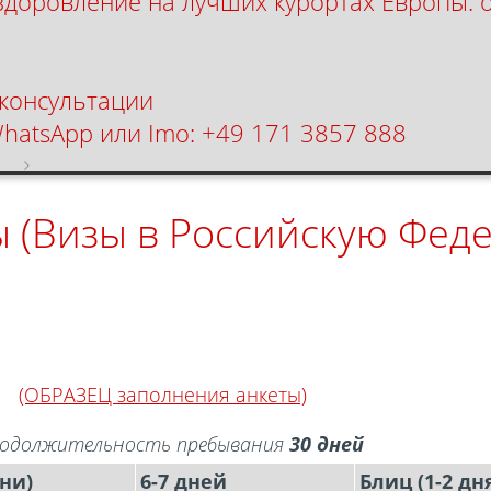
здоровление на лучших курортах Европы: 
 консультации
WhatsApp или Imo: +49 171 3857 888
я
Типы виз и цены
ы (Визы в Российскую Фед
(ОБРАЗЕЦ заполнения анкеты)
продолжительность пребывания
30 дней
ни)
6-7 дней
Блиц (1-2 дн