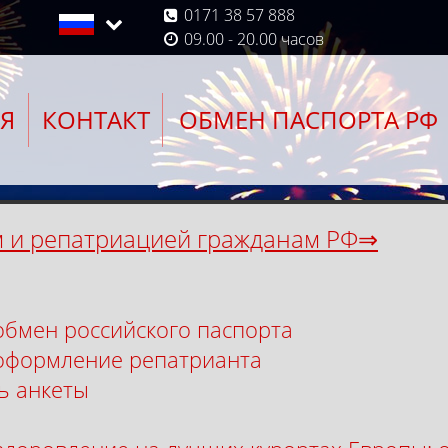
0171 38 57 888
09.00 - 20.00 часов
Я
КОНТАКТ
ОБМЕН ПАСПОРТА РФ
 и репатриацией гражданам РФ⇒
 обмен российского паспорта
 оформление репатрианта
ь анкеты