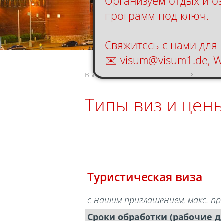
Организуем отдых и о
программ под ключ.
Свяжитесь с нами для
✉️ visum@visum1.de, 
Вы находитесь тут:
Главная
Росси
Типы виз и цен
Туристическая виза
с нашим приглашением, макс. 
Сроки обработки (рабочие д