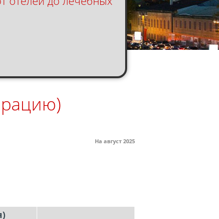
от отелей до лечебных
ерацию)
На август 2025
я)