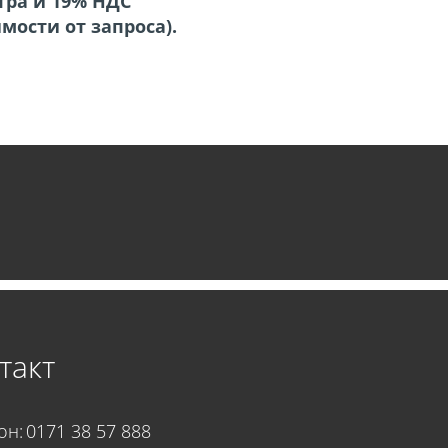
тра и 19% НДС
ости от запроса).
такт
Телефон:	
0171 38 57 888